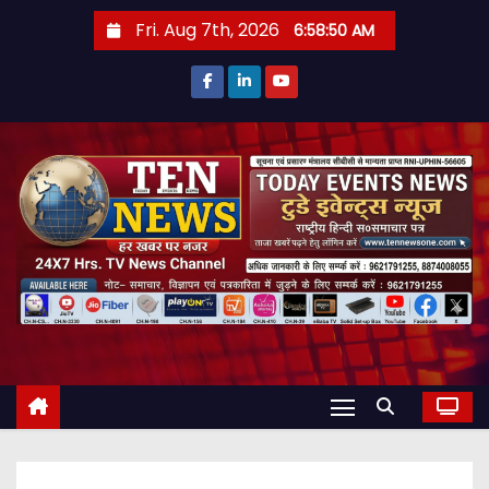
S
Fri. Aug 7th, 2026
6:58:52 AM
k
i
p
t
o
c
o
n
t
e
n
t