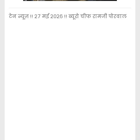
टेन न्यूज़ !! २७ मई २०२६ !! ब्यूरो चीफ रामजी पोरवाल