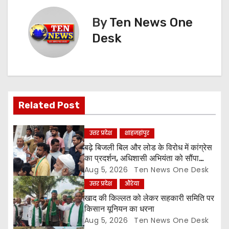
t
By
Ten News One
n
Desk
a
v
i
Related Post
g
उत्तर प्रदेश
शाहजहांपुर
a
बढ़े बिजली बिल और लोड के विरोध में कांग्रेस
का प्रदर्शन, अधिशासी अभियंता को सौंपा
t
ज्ञापन
Aug 5, 2026
Ten News One Desk
उत्तर प्रदेश
औरेया
i
खाद की किल्लत को लेकर सहकारी समिति पर
o
किसान यूनियन का धरना
Aug 5, 2026
Ten News One Desk