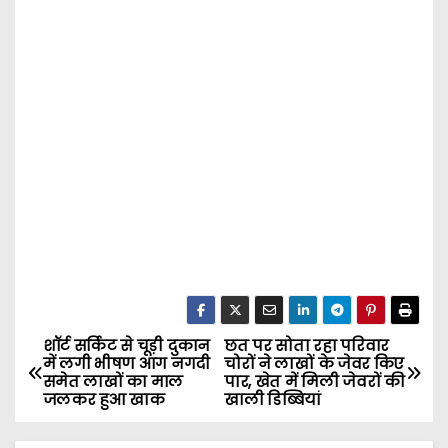
शॉर्ट सर्किट से चूड़ी दुकान
छत पर सोता रहा परिवार
P
में लगी भीषण आग नगदी
चोरों ने लाखों के जेवर किए
समेत लाखों का माल
पार, खेत में मिली जेवरों की
o
जलकर हुआ खाक
खाली डिब्बियां
s