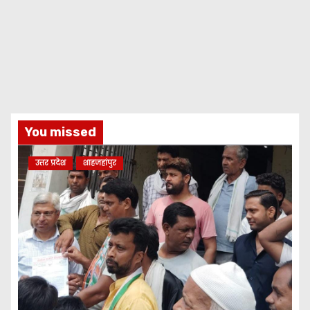
You missed
उत्तर प्रदेश
शाहजहांपुर