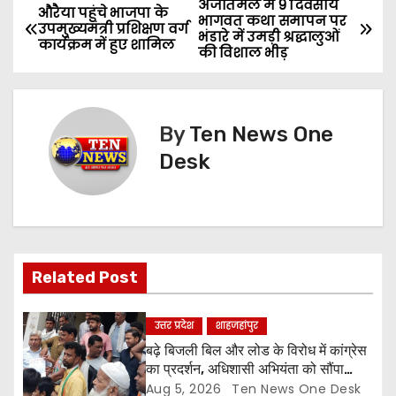
अजीतमल में 9 दिवसीय
P
औरैया पहुंचे भाजपा के
भागवत कथा समापन पर
उपमुख्यमंत्री प्रशिक्षण वर्ग
भंडारे में उमड़ी श्रद्धालुओं
o
कार्यक्रम में हुए शामिल
की विशाल भीड़
s
t
By
Ten News One
n
Desk
a
v
i
Related Post
g
उत्तर प्रदेश
शाहजहांपुर
a
बढ़े बिजली बिल और लोड के विरोध में कांग्रेस
का प्रदर्शन, अधिशासी अभियंता को सौंपा
t
ज्ञापन
Aug 5, 2026
Ten News One Desk