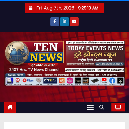
S
Fri. Aug 7th, 2026
9:29:20 AM
k
i
p
t
o
c
o
n
t
e
n
t