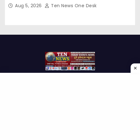
Aug 5, 2026
Ten News One Desk
Proudly powered by WordPress
|
Theme: Newses by
Themeansar
.
Home
About Us
Contact us
Disclaimer
Privacy Policy