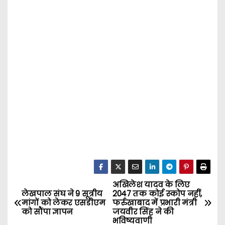
अखिलेश यादव के लिए
P
लेखपाल संघ ने 9 सूत्रीय
2047 तक कोई स्कोप नहीं,
मांगों को लेकर एसडीएम
फर्रुखाबाद में प्रभारी मंत्री
o
को सौंपा ज्ञापन
जयवीर सिंह ने की
भविष्यवाणी