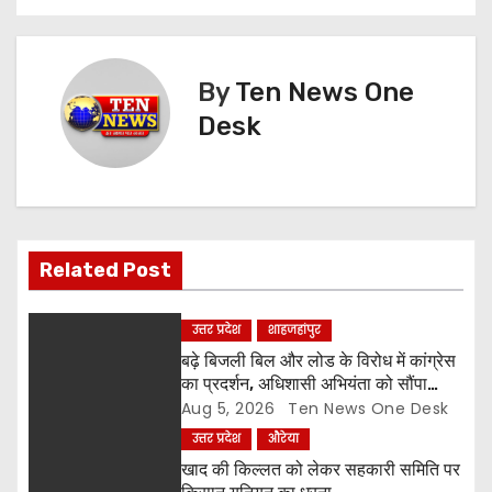
s
t
By
Ten News One
n
Desk
a
v
i
Related Post
g
a
उत्तर प्रदेश
शाहजहांपुर
बढ़े बिजली बिल और लोड के विरोध में कांग्रेस
t
का प्रदर्शन, अधिशासी अभियंता को सौंपा
ज्ञापन
Aug 5, 2026
Ten News One Desk
i
उत्तर प्रदेश
औरेया
o
खाद की किल्लत को लेकर सहकारी समिति पर