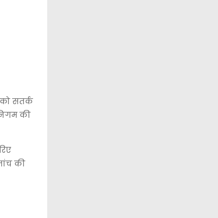
 को सतर्क
 निगम की
रिए
जांच की