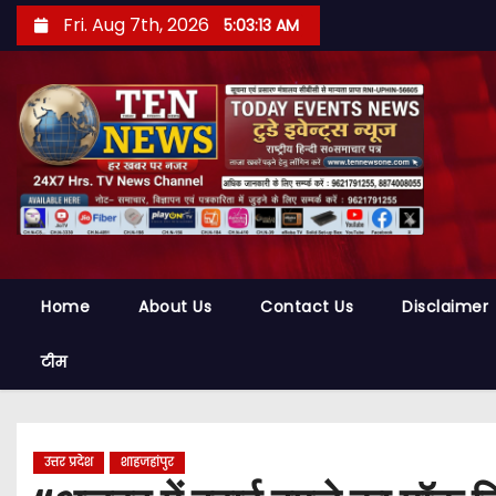
S
Fri. Aug 7th, 2026
5:03:14 AM
k
i
p
t
o
c
o
n
t
Home
About Us
Contact Us
Disclaimer
e
n
टीम
t
उत्तर प्रदेश
शाहजहांपुर