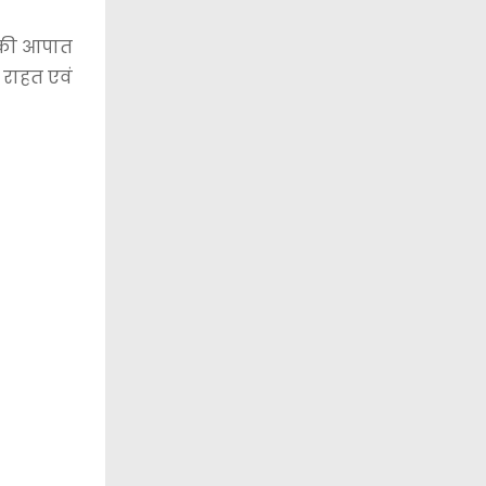
े की आपात
 राहत एवं