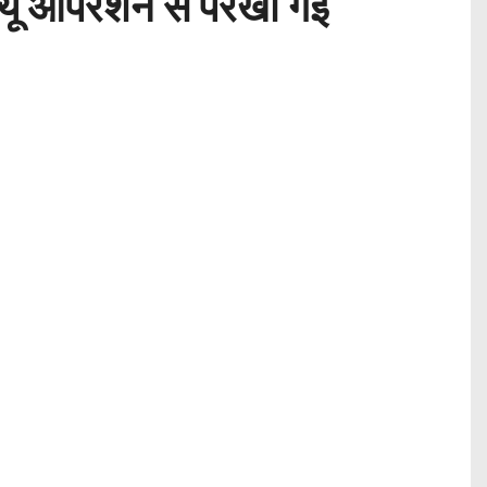
्यू ऑपरेशन से परखी गई