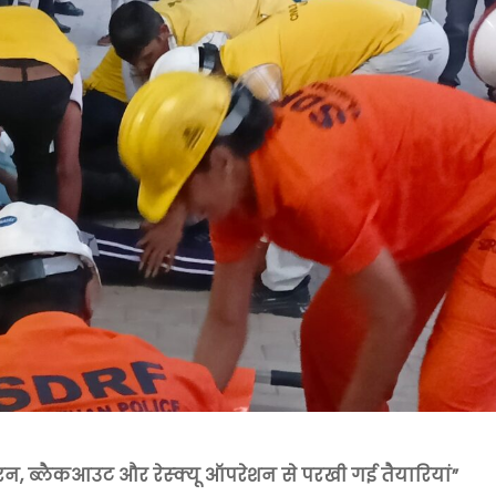
रन, ब्लैकआउट और रेस्क्यू ऑपरेशन से परखी गई तैयारियां”