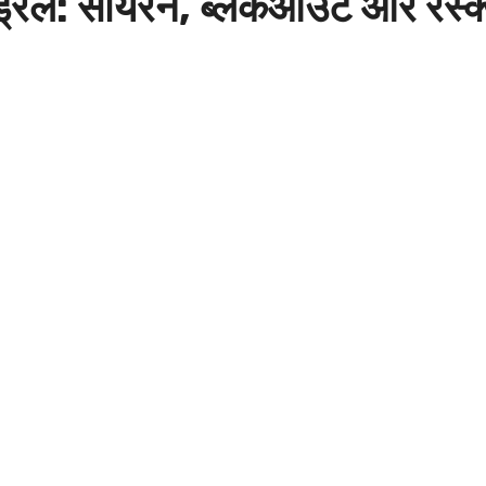
्रिल: सायरन, ब्लैकआउट और रेस्क