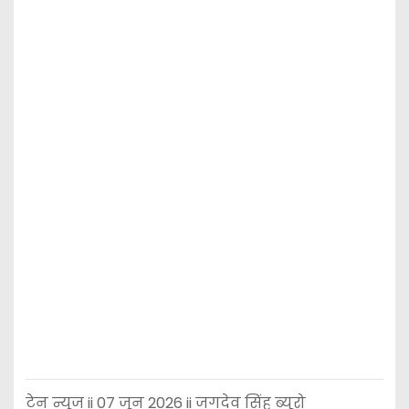
टेन न्यूज ii 07 जून 2026 ii जगदेव सिंह ब्यूरो