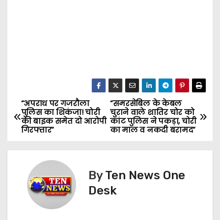
“अपराध पर गजरौला
“समरसेबिल के केबल
P
पुलिस का शिकंजा! चोरी
चुराने वाले शातिर चोर को
की बाइक समेत दो आरोपी
कांट पुलिस ने पकड़ा, चोरी
o
गिरफ्तार”
का माल व नकदी बरामद”
s
t
By
Ten News One
n
Desk
a