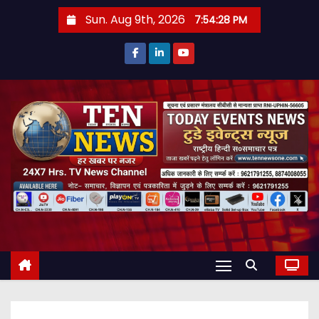
S
Sun. Aug 9th, 2026
7:54:29 PM
k
i
p
t
o
c
o
n
t
e
n
t