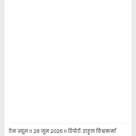
टेन न्यूज़ !! २८ जून २०२६ !! रिपोर्ट: राहुल विश्वकर्मा