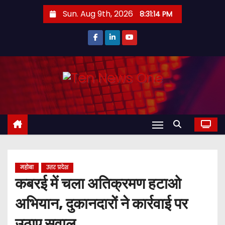
S
Sun. Aug 9th, 2026
8:31:15 PM
k
i
p
t
o
c
o
n
t
e
n
महोबा
उत्तर प्रदेश
t
कबरई में चला अतिक्रमण हटाओ
अभियान, दुकानदारों ने कार्रवाई पर
उठाए सवाल