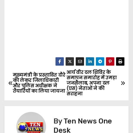
आर्य वीर दल शिविर के
P
मुख्यमंत्री के प्रस्तावित दौरे
समापन समारोह में उमड़ा
को लेकर जिलाधिकारी
जनसैलाब, अपना दल
o
और पुलिस अधीक्षक ने
(एस) नेताओं ने की
तैयारियों का लिया जायजा
सराहना
s
t
By
Ten News One
n
Desk