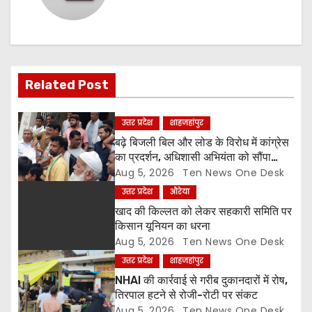
a
v
i
Related Post
g
a
उत्तर प्रदेश
शाहजहांपुर
बढ़े बिजली बिल और लोड के विरोध में कांग्रेस
t
का प्रदर्शन, अधिशासी अभियंता को सौंपा
ज्ञापन
Aug 5, 2026
Ten News One Desk
i
उत्तर प्रदेश
औरेया
o
खाद की किल्लत को लेकर सहकारी समिति पर
किसान यूनियन का धरना
n
Aug 5, 2026
Ten News One Desk
उत्तर प्रदेश
शाहजहांपुर
NHAI की कार्रवाई से गरीब दुकानदारों में रोष,
तिरपाल हटने से रोजी-रोटी पर संकट
Aug 5, 2026
Ten News One Desk