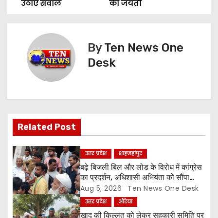
o
उठाए सवाल
की जयंती
s
t
By
Ten News One
n
Desk
a
v
i
Related Post
g
उत्तर प्रदेश
शाहजहांपुर
a
बढ़े बिजली बिल और लोड के विरोध में कांग्रेस
का प्रदर्शन, अधिशासी अभियंता को सौंपा
t
ज्ञापन
Aug 5, 2026
Ten News One Desk
उत्तर प्रदेश
औरेया
i
खाद की किल्लत को लेकर सहकारी समिति पर