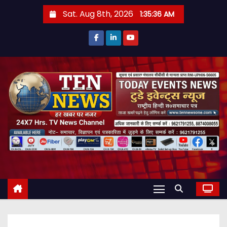
S
Sat. Aug 8th, 2026
1:35:37 AM
k
i
p
t
o
c
o
n
t
e
n
t