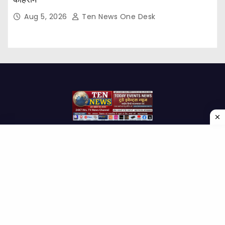
Aug 5, 2026
Ten News One Desk
Proudly powered by WordPress
|
Theme: Newses by
Themeansar
.
Home
About Us
Contact us
Disclaimer
Privacy Policy