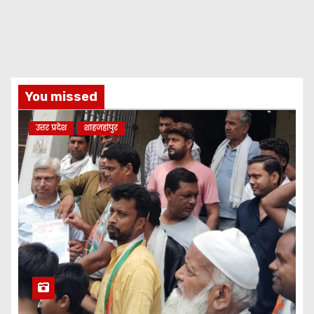
You missed
उत्तर प्रदेश
शाहजहांपुर