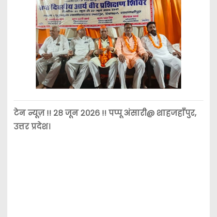
टेन न्यूज़ !! २८ जून २०२६ !! पप्पू अंसारी@ शाहजहाँपुर,
उत्तर प्रदेश।