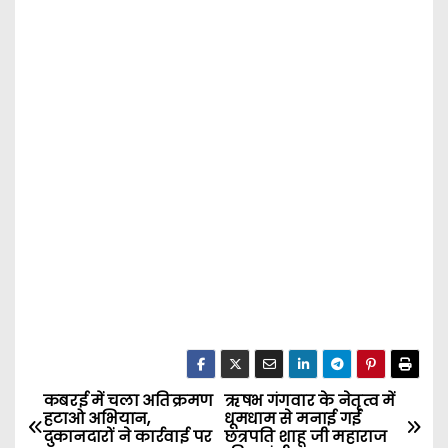
कबरई में चला अतिक्रमण
ऋषभ गंगवार के नेतृत्व में
P
हटाओ अभियान,
धूमधाम से मनाई गई
दुकानदारों ने कार्रवाई पर
छत्रपति शाहू जी महाराज