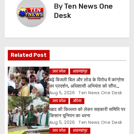
t
By
Ten News One
n
Desk
a
v
i
Related Post
g
उत्तर प्रदेश
शाहजहांपुर
a
बढ़े बिजली बिल और लोड के विरोध में कांग्रेस
का प्रदर्शन, अधिशासी अभियंता को सौंपा
t
ज्ञापन
Aug 5, 2026
Ten News One Desk
उत्तर प्रदेश
औरेया
i
खाद की किल्लत को लेकर सहकारी समिति पर
o
किसान यूनियन का धरना
Aug 5, 2026
Ten News One Desk
n
उत्तर प्रदेश
शाहजहांपुर