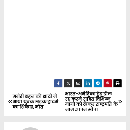
भारत-अमेरिका ट्रेड डील
P
ममेरी बहन की शादी में
रद्द करने सहित विभिन्न
आया युवक सड़क हादसे
मांगों को लेकर राष्ट्रपति के
o
का शिकार, मौत
नाम ज्ञापन सौंपा
s