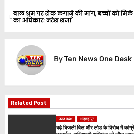
P
बाल श्रम पर रोक लगाने की मांग, बच्चों को मिले श
का अधिकार: नरेश शर्मा
o
s
t
By
Ten News One Desk
n
a
v
i
Related Post
g
उत्तर प्रदेश
शाहजहांपुर
a
बढ़े बिजली बिल और लोड के विरोध में कांग्