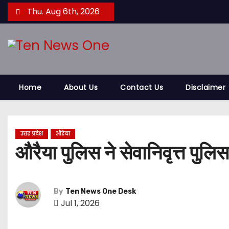
S
Thu. Aug 6th, 2026
k
i
p
t
o
Home
About Us
Contact Us
Disclaimer
c
o
n
t
उत्तर प्रदेश
औरेया
औरैया पुलिस ने सेवानिवृत्त पुलि
e
n
t
By
Ten News One Desk
Jul 1, 2026