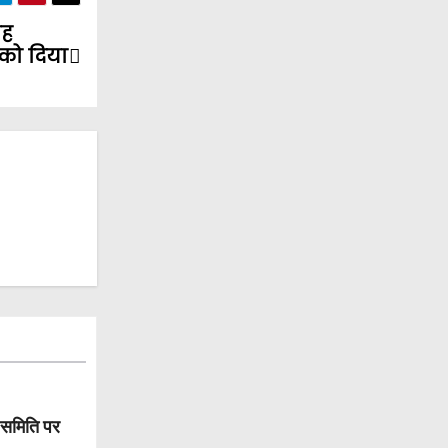
ाह
 को दिया
 समिति पर