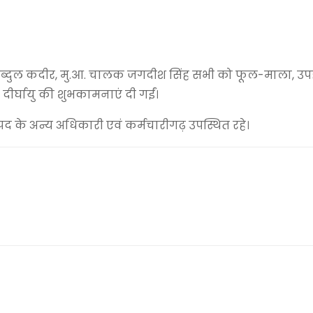
. अब्दुल कदीर, मु.आ. चालक जगदीश सिंह सभी को फूल-माला, उपह
ं दीर्घायु की शुभकामनाएं दी गईं।
नपद के अन्य अधिकारी एवं कर्मचारीगढ़ उपस्थित रहे।