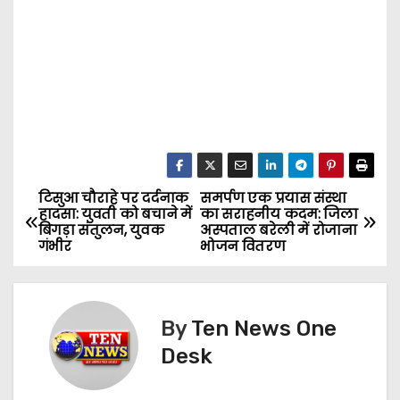
टिसुआ चौराहे पर दर्दनाक
समर्पण एक प्रयास संस्था
P
हादसा: युवती को बचाने में
का सराहनीय कदम: जिला
बिगड़ा संतुलन, युवक
अस्पताल बरेली में रोजाना
o
गंभीर
भोजन वितरण
s
t
By
Ten News One
n
Desk
a