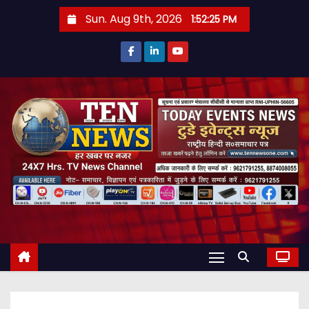
S
Sun. Aug 9th, 2026
1:52:26 PM
k
i
p
t
o
c
o
n
t
e
n
t