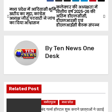
कलेक्टर की अध्यक्षता में
P
मध्य प्रदेश में आदिवासी भूमि
वित्तीय वर्ष 2025-26 की
खरीद का मुद्दा, कांग्रेस
अंतिम डीएलसीसी,
o
अध्यक्ष जीतू पटवारी ने जांच
डीएलआरसी एवं
का दिया आश्वासन
डीएलआईसी बैठक संपन्न
s
t
By
Ten News One
n
Desk
a
v
i
Related Post
g
a
नर्मदापुरम
मध्य प्रदेश
बंद गर्ल्स हॉस्टल शुरू कराने छात्राओं ने उठाई