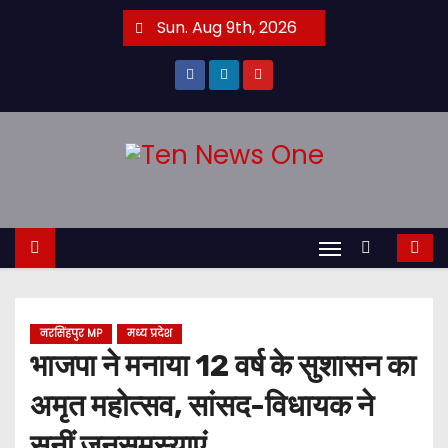
S
Sun. Aug 9th, 2026
k
i
p
t
o
c
o
n
t
e
n
नरसिंहपुर MP
मध्य प्रदेश
t
भाजपा ने मनाया 12 वर्ष के सुशासन का
अमृत महोत्सव, सांसद-विधायक ने
सुनीं जनसमस्याएं