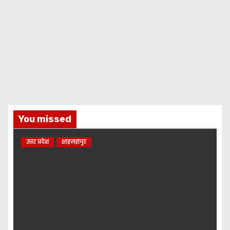
You missed
उत्तर प्रदेश
शाहजहांपुर