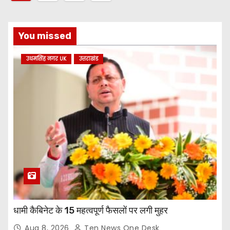
o
s
You missed
t
उधमसिंह नगर UK
उत्तराखंड
s
p
a
g
i
n
a
धामी कैबिनेट के 15 महत्वपूर्ण फैसलों पर लगी मुहर
t
Aug 8, 2026
Ten News One Desk