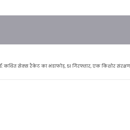
ई: कथित सेक्स रैकेट का भंडाफोड़, 51 गिरफ्तार, एक किशोर संरक्षण म