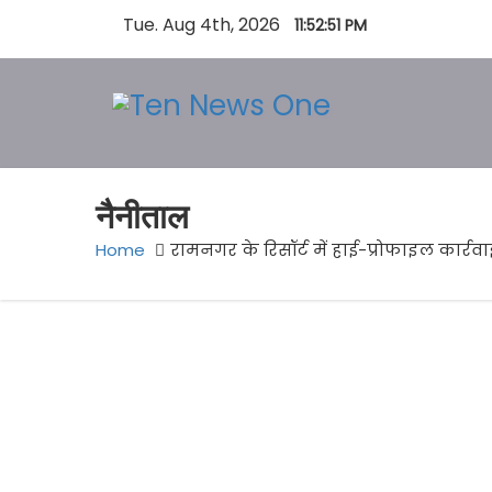
S
Tue. Aug 4th, 2026
11:52:51 PM
k
i
p
t
o
c
नैनीताल
o
Home
रामनगर के रिसॉर्ट में हाई-प्रोफाइल कार्रवा
n
t
e
n
t