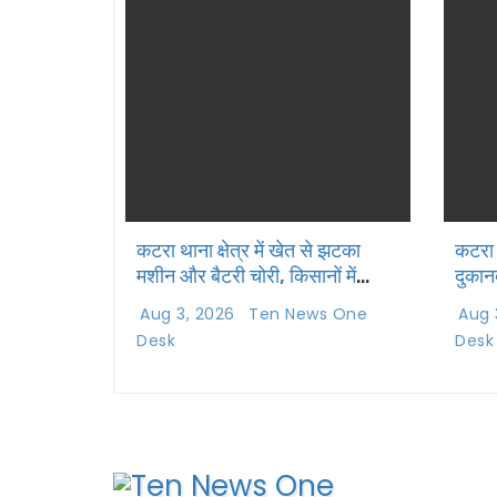
कटरा थाना क्षेत्र में खेत से झटका
कटरा 
मशीन और बैटरी चोरी, किसानों में
दुकान
दहशत
गई
Aug 3, 2026
Ten News One
Aug 
Desk
Desk