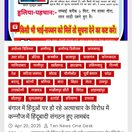
अयोध्या डिविजन
अलीगढ
अलीगढ डिवीजन
आजमगढ़
उत्तर प्रदेश
औरेया
कन्नौज
कानपुर
कासगंज
कोलकाता
गाजियाबाद
गाजीपुर
छत्तीसगढ़
झारखण्ड
तमिलनाडू
दिल्ली
देश
नदिया जनपद
नोएडा
पीलीभीत
पूर्वी बंगाल
प्रदेश
बदायूं
बरेली
बलिया
बांदा
बिहार
मेरठ
रामपुर
रायबरेली
लखनऊ
लखीमपुर खीरी
विदेश
शाहजहांपुर
सीतापुर
सुलतानपुर
हरदोई
हरियाणा
हाथरस
बंगाल में हिंदुओं पर हो रहे अत्याचार के विरोध में
कन्नौज में हिंदूबादी संगठन हुए लामबंद
Apr 20, 2025
Ten News One Desk