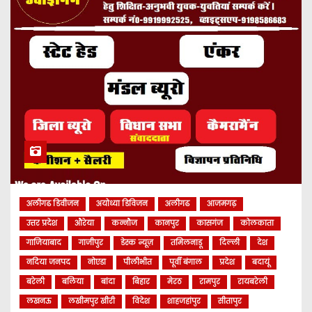
अलीगढ डिवीजन
अयोध्या डिविजन
अलीगढ
आजमगढ़
उत्तर प्रदेश
औरेया
कन्नौज
कानपुर
कासगंज
कोलकाता
गाजियाबाद
गाजीपुर
डेस्क न्यूज़
तमिलनाडू
दिल्ली
देश
नदिया जनपद
नोएडा
पीलीभीत
पूर्वी बंगाल
प्रदेश
बदायूं
बरेली
बलिया
बांदा
बिहार
मेरठ
रामपुर
रायबरेली
लखनऊ
लखीमपुर खीरी
विदेश
शाहजहांपुर
सीतापुर