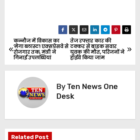
कन्नौज में विकास का
तेज रफ्तार कार की
P
‘मेगा ब्लास्ट’! एक्सप्रेसवे से
टक्कर से बाइक सवार
रोजगार तक, मंत्री ने
युवक की मौत, परिजनों ने
o
गिनाईं उपलब्धियां
हाईवे किया जाम
s
t
By
Ten News One
n
Desk
a
v
i
Related Post