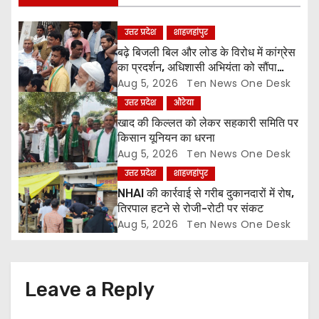
g
उत्तर प्रदेश
शाहजहांपुर
a
बढ़े बिजली बिल और लोड के विरोध में कांग्रेस
का प्रदर्शन, अधिशासी अभियंता को सौंपा
t
ज्ञापन
Aug 5, 2026
Ten News One Desk
उत्तर प्रदेश
औरेया
i
खाद की किल्लत को लेकर सहकारी समिति पर
o
किसान यूनियन का धरना
Aug 5, 2026
Ten News One Desk
n
उत्तर प्रदेश
शाहजहांपुर
NHAI की कार्रवाई से गरीब दुकानदारों में रोष,
तिरपाल हटने से रोजी-रोटी पर संकट
Aug 5, 2026
Ten News One Desk
Leave a Reply