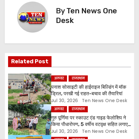
t
By
Ten News One
n
Desk
a
v
i
Related Post
g
a
अलवर
राजस्थान
पनाश सोसाइटी की हाईराइज बिल्डिंग में मॉक
t
ड्रिल, परखी गई राहत-बचाव की तैयारियां
Jul 30, 2026
Ten News One Desk
i
अलवर
राजस्थान
o
गुरु पूर्णिमा पर स्काउट एंड गाइड फेलोशिप ने
किया पौधारोपण, 5 वर्षीय वटवृक्ष सहित लगाए
n
6 पौधे
Jul 30, 2026
Ten News One Desk