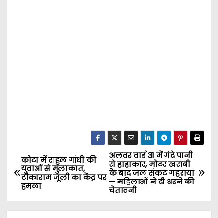
अलवर वार्ड 31 में गंदे पानी
P
कोटा में राहुल गांधी की
से हाहाकार, मोटर खराबी
युवाओं से मुलाकात,
के बाद जल संकट गहराया
o
टीकाराम जूली का केंद्र पर
— महिलाओं ने दी धरने की
हमला
चेतावनी
s