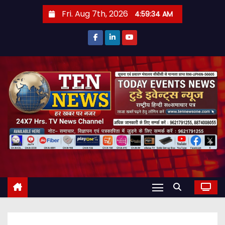
S
Fri. Aug 7th, 2026
4:59:36 AM
k
i
p
t
o
c
o
n
t
e
n
t