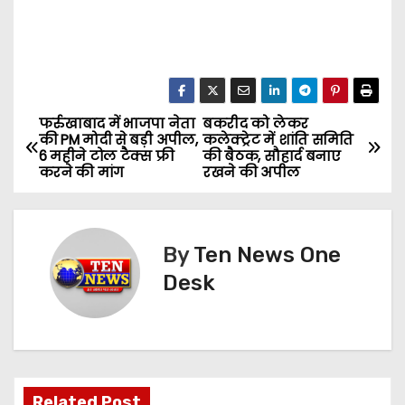
फर्रुखाबाद में भाजपा नेता
बकरीद को लेकर
P
की PM मोदी से बड़ी अपील,
कलेक्ट्रेट में शांति समिति
6 महीने टोल टैक्स फ्री
की बैठक, सौहार्द बनाए
o
करने की मांग
रखने की अपील
s
t
By
Ten News One
n
Desk
a
v
i
Related Post