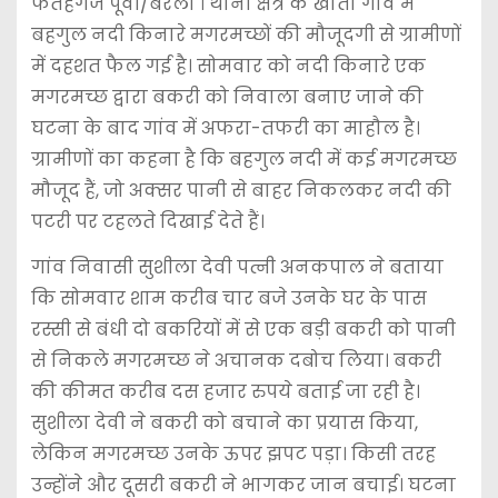
फतेहगंज पूर्वी/बरेली । थाना क्षेत्र के खाता गांव में
बहगुल नदी किनारे मगरमच्छों की मौजूदगी से ग्रामीणों
में दहशत फैल गई है। सोमवार को नदी किनारे एक
मगरमच्छ द्वारा बकरी को निवाला बनाए जाने की
घटना के बाद गांव में अफरा-तफरी का माहौल है।
ग्रामीणों का कहना है कि बहगुल नदी में कई मगरमच्छ
मौजूद हैं, जो अक्सर पानी से बाहर निकलकर नदी की
पटरी पर टहलते दिखाई देते हैं।
गांव निवासी सुशीला देवी पत्नी अनकपाल ने बताया
कि सोमवार शाम करीब चार बजे उनके घर के पास
रस्सी से बंधी दो बकरियों में से एक बड़ी बकरी को पानी
से निकले मगरमच्छ ने अचानक दबोच लिया। बकरी
की कीमत करीब दस हजार रुपये बताई जा रही है।
सुशीला देवी ने बकरी को बचाने का प्रयास किया,
लेकिन मगरमच्छ उनके ऊपर झपट पड़ा। किसी तरह
उन्होंने और दूसरी बकरी ने भागकर जान बचाई। घटना