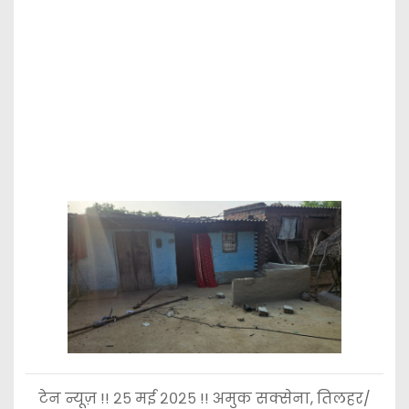
टेन न्यूज़ !! २५ मई २०२५ !! अमुक सक्सेना, तिलहर/