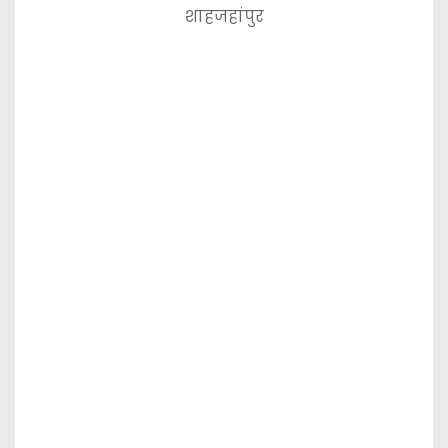
शाहजहांपुर