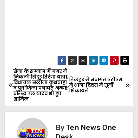
सेना के सम्मान में नगर में
P
निकली सिंदूर तिरंगा यात्रा,
तिलहर में नवागत एडीएम
विधायक सलोना कुशवाहा
o
ने थाना दिवस में सुनीं
व पूर्व जिला पंचायत अध्यक्ष
शिकायतें
वीरेन्द्र पल यादव भी हुए
s
शामिल
t
n
By
Ten News One
Desk