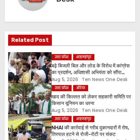
a
v
i
g
Related Post
a
उत्तर प्रदेश
शाहजहांपुर
t
बढ़े बिजली बिल और लोड के विरोध में कांग्रेस
का प्रदर्शन, अधिशासी अभियंता को सौंपा
i
ज्ञापन
Aug 5, 2026
Ten News One Desk
उत्तर प्रदेश
औरेया
o
खाद की किल्लत को लेकर सहकारी समिति पर
किसान यूनियन का धरना
n
Aug 5, 2026
Ten News One Desk
उत्तर प्रदेश
शाहजहांपुर
NHAI की कार्रवाई से गरीब दुकानदारों में रोष,
तिरपाल हटने से रोजी-रोटी पर संकट