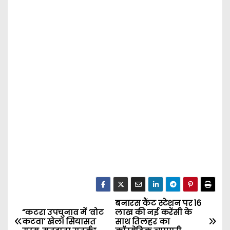
बनारस कैंट स्टेशन पर 16
P
“कटरा उपचुनाव में ‘वोट
लाख की नई करेंसी के
कटवा’ खेल! सियासत
साथ तिलहर का