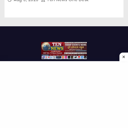
Proudly powered by WordPress
|
Theme: Newses by
Themeansar
.
Home
About Us
Contact us
Disclaimer
Privacy Policy