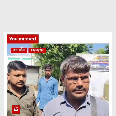
You missed
उत्तर प्रदेश
शाहजहांपुर