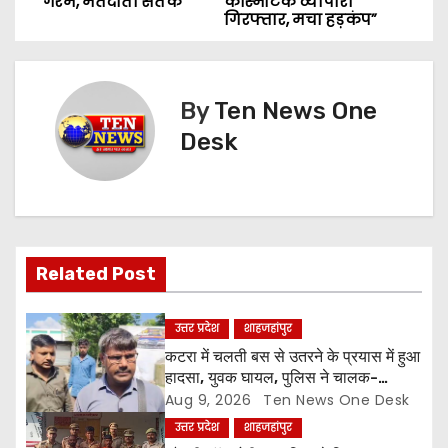
o
गरम, मतदाता सतर्क”
कॉस्मेटिक व्यापारी
गिरफ्तार, मचा हड़कंप”
s
t
By
Ten News One
n
Desk
a
v
i
Related Post
g
a
उत्तर प्रदेश
शाहजहांपुर
कटरा में चलती बस से उतरने के प्रयास में हुआ
t
हादसा, युवक घायल, पुलिस ने चालक-
परिचालक को पूंछताछ के लिए हिरासत में लिया
Aug 9, 2026
Ten News One Desk
i
उत्तर प्रदेश
शाहजहांपुर