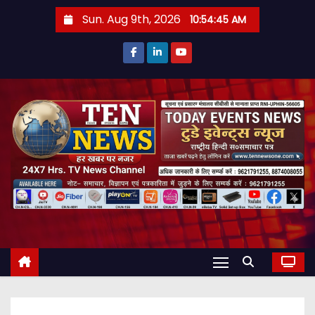
S
Sun. Aug 9th, 2026
10:54:46 AM
k
i
p
t
o
c
o
n
t
e
n
t