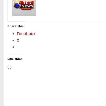
Share this:
Facebook
X
Like this:
L
o
a
d
i
n