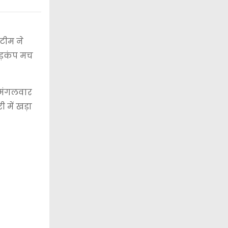
टीम ने
हड़कंप मच
 मंगलवार
 में खड़ा