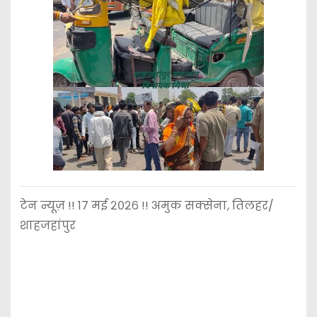
टेन न्यूज़ !! १७ मई २०२६ !! अमुक सक्सेना, तिलहर/
शाहजहांपुर