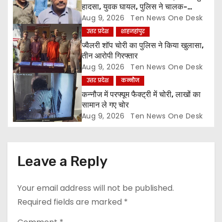
a
हादसा, युवक घायल, पुलिस ने चालक-
परिचालक को पूंछताछ के लिए हिरासत में लिया
Aug 9, 2026
Ten News One Desk
t
उत्तर प्रदेश
शाहजहांपुर
i
ज्वैलरी शॉप चोरी का पुलिस ने किया खुलासा,
तीन आरोपी गिरफ्तार
o
Aug 9, 2026
Ten News One Desk
उत्तर प्रदेश
कन्नौज
n
कन्नौज में परफ्यूम फैक्ट्री में चोरी, लाखों का
सामान ले गए चोर
Aug 9, 2026
Ten News One Desk
Leave a Reply
Your email address will not be published.
Required fields are marked
*