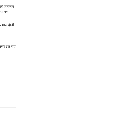
क को लगातार
िया पर
 समाज दोनों
।
ी नजर इस बात