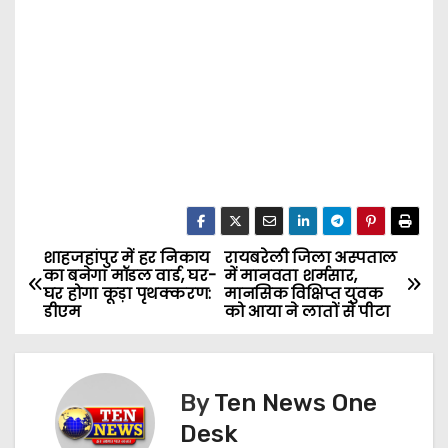
शाहजहांपुर में हर निकाय
रायबरेली जिला अस्पताल
P
का बनेगा मॉडल वार्ड, घर-
में मानवता शर्मसार,
घर होगा कूड़ा पृथक्करण:
मानसिक विक्षिप्त युवक
o
डीएम
को आया ने लातों से पीटा
s
t
By
Ten News One
n
Desk