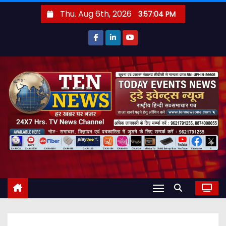
S
Thu. Aug 6th, 2026
3:57:06 PM
k
i
p
t
o
c
o
n
t
e
n
t