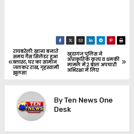
रायबरेली: खाना बनाते
P
खुदागंज पुलिस ने
समय गैस सिलेंडर हुआ
अप्राकृतिक कृत्य व धमकी
ब्लास्ट, घर का सामान
o
मामले में 2 बाल अपचारी
जलकर राख, गृहस्वामी
अभिरक्षा में लिए
झुलसा
s
t
By
Ten News One
n
Desk
a
v