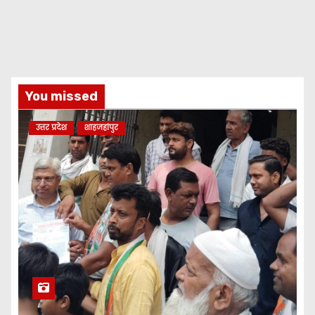
You missed
उत्तर प्रदेश
शाहजहांपुर