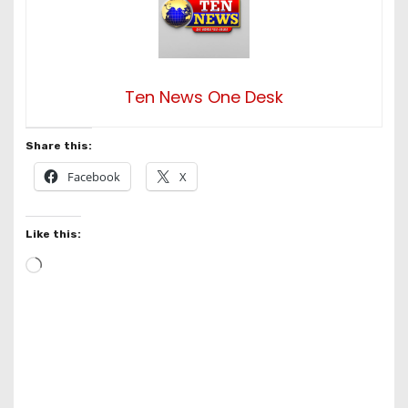
Ten News One Desk
Share this:
Facebook
X
Like this:
L
o
a
d
i
n