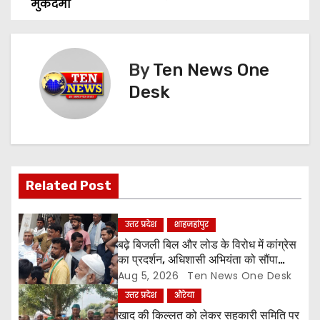
मुकदमा
s
t
By
Ten News One
n
Desk
a
v
i
Related Post
g
a
उत्तर प्रदेश
शाहजहांपुर
बढ़े बिजली बिल और लोड के विरोध में कांग्रेस
t
का प्रदर्शन, अधिशासी अभियंता को सौंपा
ज्ञापन
Aug 5, 2026
Ten News One Desk
i
उत्तर प्रदेश
औरेया
खाद की किल्लत को लेकर सहकारी समिति पर