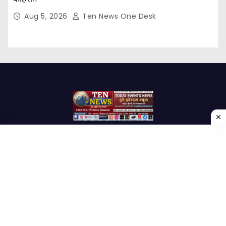
Aug 5, 2026
Ten News One Desk
Proudly powered by WordPress
|
Theme: Newses by
Themeansar
.
Home
About Us
Contact us
Disclaimer
Privacy Policy