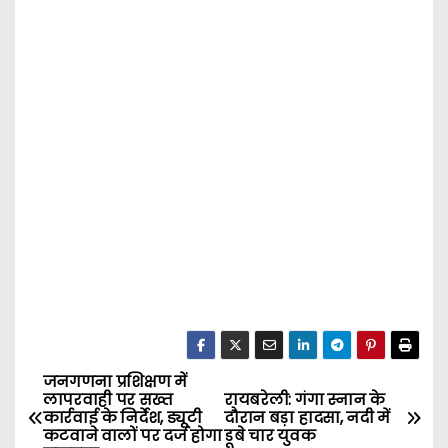
जनगणना प्रशिक्षण में
P
लापरवाही पर सख्त
रायबरेली: गंगा स्नान के
कार्रवाई के निर्देश, ड्यूटी
दौरान बड़ा हादसा, नदी में
o
कटवाने वालों पर दर्ज होगा
डूबे चार युवक