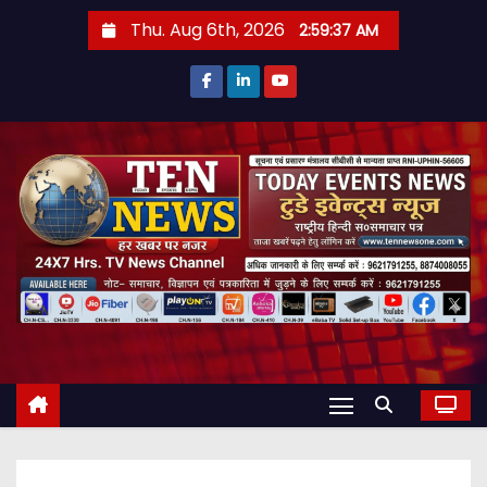
S
Thu. Aug 6th, 2026
2:59:38 AM
k
i
p
t
o
c
o
n
t
e
n
t