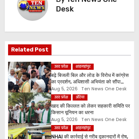
n
Desk
a
v
i
Related Post
g
उत्तर प्रदेश
शाहजहांपुर
a
बढ़े बिजली बिल और लोड के विरोध में कांग्रेस
का प्रदर्शन, अधिशासी अभियंता को सौंपा
t
ज्ञापन
Aug 5, 2026
Ten News One Desk
उत्तर प्रदेश
औरेया
i
खाद की किल्लत को लेकर सहकारी समिति पर
o
किसान यूनियन का धरना
Aug 5, 2026
Ten News One Desk
n
उत्तर प्रदेश
शाहजहांपुर
NHAI की कार्रवाई से गरीब दुकानदारों में रोष,