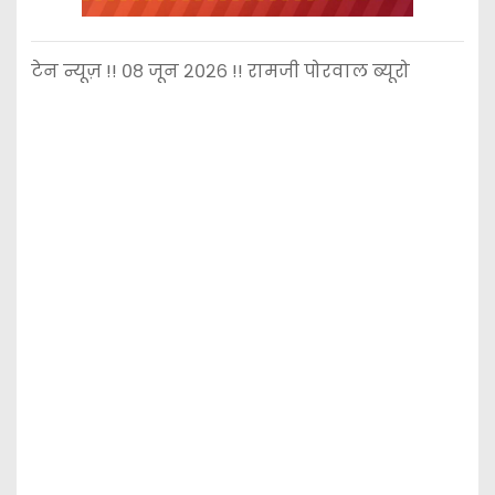
टेन न्यूज़ !! ०८ जून २०२६ !! रामजी पोरवाल ब्यूरो