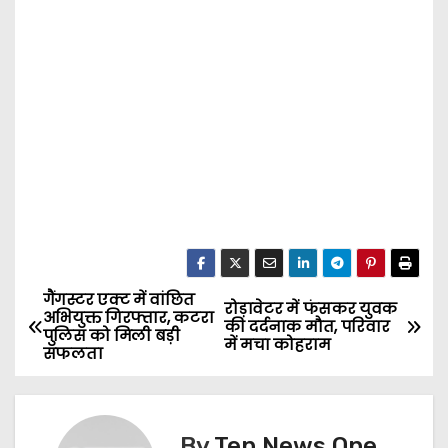
गैंगस्टर एक्ट में वांछित
P
रोड़ावेटर में फंसकर युवक
अभियुक्त गिरफ्तार, कटरा
की दर्दनाक मौत, परिवार
पुलिस को मिली बड़ी
o
में मचा कोहराम
सफलता
s
t
By
Ten News One