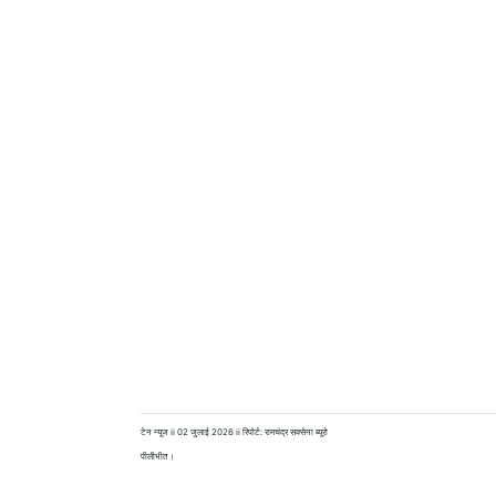
टेन न्यूज ii 02 जुलाई 2026 ii रिपोर्ट: रामचंद्र सक्सेना ब्यूरो
पीलीभीत।