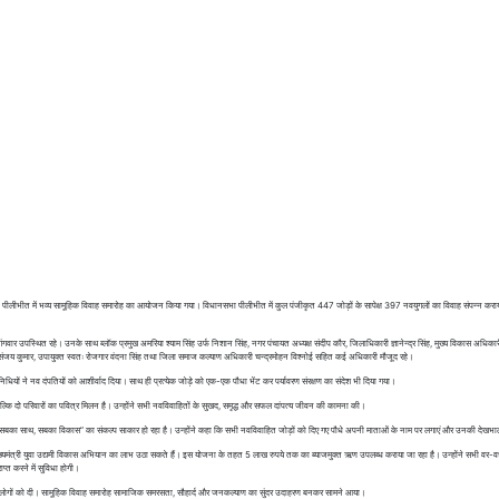
सर, पीलीभीत में भव्य सामूहिक विवाह समारोह का आयोजन किया गया। विधानसभा पीलीभीत में कुल पंजीकृत 447 जोड़ों के सापेक्ष 397 नवयुगलों का विवाह संपन्न कराय
िंह गंगवार उपस्थित रहे। उनके साथ ब्लॉक प्रमुख अमरिया श्याम सिंह उर्फ निशान सिंह, नगर पंचायत अध्यक्ष संदीप कौर, जिलाधिकारी ज्ञानेन्द्र सिंह, मुख्य विकास अधिक
संजय कुमार, उपायुक्त स्वतः रोजगार वंदना सिंह तथा जिला समाज कल्याण अधिकारी चन्द्रमोहन विश्नोई सहित कई अधिकारी मौजूद रहे।
ं ने नव दंपतियों को आशीर्वाद दिया। साथ ही प्रत्येक जोड़े को एक-एक पौधा भेंट कर पर्यावरण संरक्षण का संदेश भी दिया गया।
, बल्कि दो परिवारों का पवित्र मिलन है। उन्होंने सभी नवविवाहितों के सुखद, समृद्ध और सफल दांपत्य जीवन की कामना की।
और “सबका साथ, सबका विकास” का संकल्प साकार हो रहा है। उन्होंने कहा कि सभी नवविवाहित जोड़ों को दिए गए पौधे अपनी माताओं के नाम पर लगाएं और उनकी देखभा
वे मुख्यमंत्री युवा उद्यमी विकास अभियान का लाभ उठा सकते हैं। इस योजना के तहत 5 लाख रुपये तक का ब्याजमुक्त ऋण उपलब्ध कराया जा रहा है। उन्होंने सभी वर-व
प्त करने में सुविधा होगी।
थित लोगों को दी। सामूहिक विवाह समारोह सामाजिक समरसता, सौहार्द और जनकल्याण का सुंदर उदाहरण बनकर सामने आया।