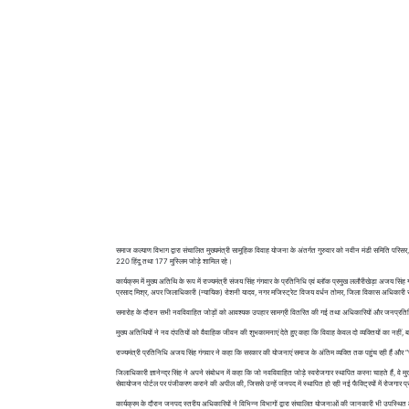
समाज कल्याण विभाग द्वारा संचालित मुख्यमंत्री सामूहिक विवाह योजना के अंतर्गत गुरुवार को नवीन मंडी समिति परि
220 हिंदू तथा 177 मुस्लिम जोड़े शामिल रहे।
कार्यक्रम में मुख्य अतिथि के रूप में राज्यमंत्री संजय सिंह गंगवार के प्रतिनिधि एवं ब्लॉक प्रमुख ललौरीखेड़ा अजय स
प्रसाद मिश्र, अपर जिलाधिकारी (न्यायिक) रोशनी यादव, नगर मजिस्ट्रेट विजय वर्धन तोमर, जिला विकास अधिकारी 
समारोह के दौरान सभी नवविवाहित जोड़ों को आवश्यक उपहार सामग्री वितरित की गई तथा अधिकारियों और जनप्रतिनिधियो
मुख्य अतिथियों ने नव दंपतियों को वैवाहिक जीवन की शुभकामनाएं देते हुए कहा कि विवाह केवल दो व्यक्तियों का नहीं
राज्यमंत्री प्रतिनिधि अजय सिंह गंगवार ने कहा कि सरकार की योजनाएं समाज के अंतिम व्यक्ति तक पहुंच रही हैं 
जिलाधिकारी ज्ञानेन्द्र सिंह ने अपने संबोधन में कहा कि जो नवविवाहित जोड़े स्वरोजगार स्थापित करना चाहते हैं, 
सेवायोजन पोर्टल पर पंजीकरण कराने की अपील की, जिससे उन्हें जनपद में स्थापित हो रही नई फैक्ट्रियों में रोजगार प्रा
कार्यक्रम के दौरान जनपद स्तरीय अधिकारियों ने विभिन्न विभागों द्वारा संचालित योजनाओं की जानकारी भी उपस्