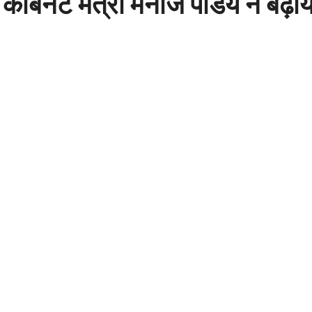
! कैबिनेट मंत्री मनोज पांडेय ने बढ़