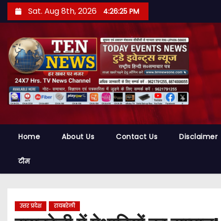
S
Sat. Aug 8th, 2026
4:26:27 PM
k
i
p
t
o
c
o
n
t
Home
About Us
Contact Us
Disclaimer
e
n
टीम
t
उत्तर प्रदेश
रायबरेली