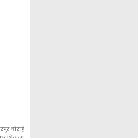
ैरपुर चौराहे
 पर शिकंजा