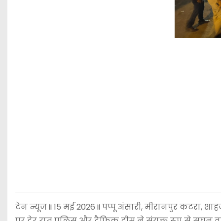
टेन न्यूज ii 15 मई 2026 ii पप्पू अंसारी, मीरानपुर कटरा, शा
पर देर रात पुलिस और ट्रैफिक टीम ने संयुक्त रूप से 