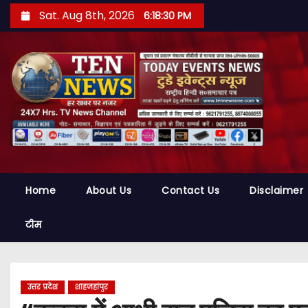
S
Sat. Aug 8th, 2026
6:18:31 PM
k
i
p
t
o
c
o
n
t
Home
About Us
Contact Us
Disclaimer
e
n
टीम
t
उत्तर प्रदेश
शाहजहांपुर