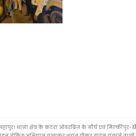
हजहांपुर। थाना क्षेत्र के कटरा ओवरब्रिज के नीचे एवं मिल्कीपुर-ख
सघन वाहन चेकिंग अभियान चलाकर शराब पीकर वाहन चलाने वालों