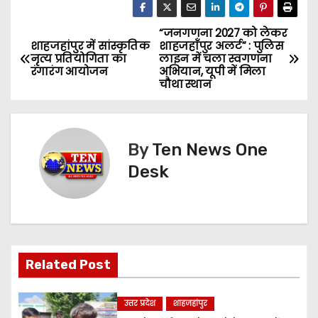
“जनगणना 2027 को लेकर
P
शाहजहांपुर में सांस्कृतिक
शाहजहाँपुर अलर्ट” : पुलिस
नृत्य प्रतियोगिता का
लाइन में चला स्वगणना
o
रंगारंग आयोजन
अभियान, यूपी में मिला
चौथा स्थान
s
t
By
Ten News One
n
Desk
a
v
i
Related Post
g
a
उत्तर प्रदेश
शाहजहांपुर