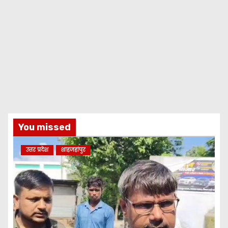
You missed
उत्तर प्रदेश
शाहजहांपुर