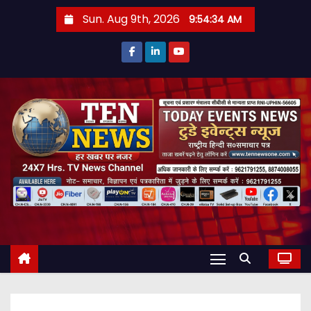
S
Sun. Aug 9th, 2026
9:54:35 AM
k
i
p
t
o
c
o
n
t
e
n
t