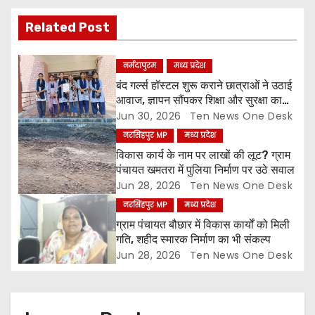
i
Related Post
g
a
नर्मदापुरम
मध्य प्रदेश
बंद गर्ल्स हॉस्टल शुरू कराने छात्राओं ने उठाई
t
आवाज, ज्ञापन सौंपकर शिक्षा और सुरक्षा का
मुद्दा उठाया
Jun 30, 2026
Ten News One Desk
i
नरसिंहपुर MP
मध्य प्रदेश
o
विकास कार्य के नाम पर लाखों की लूट? ग्राम
पंचायत खमतरा में पुलिया निर्माण पर उठे सवाल
n
Jun 28, 2026
Ten News One Desk
नरसिंहपुर MP
मध्य प्रदेश
ग्राम पंचायत बौछार में विकास कार्यों को मिली
गति, शहीद स्मारक निर्माण का भी संकल्प
Jun 28, 2026
Ten News One Desk