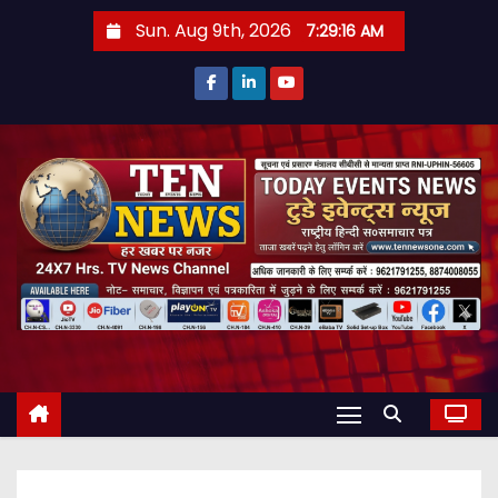
S
Sun. Aug 9th, 2026
7:29:17 AM
k
i
p
t
o
c
o
n
t
e
n
t