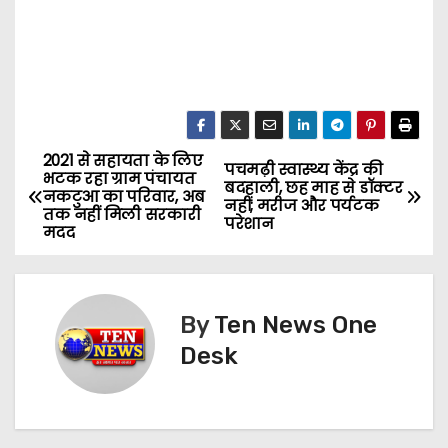
2021 से सहायता के लिए
P
पचमढ़ी स्वास्थ्य केंद्र की
भटक रहा ग्राम पंचायत
बदहाली, छह माह से डॉक्टर
नकटुआ का परिवार, अब
o
नहीं; मरीज और पर्यटक
तक नहीं मिली सरकारी
परेशान
मदद
s
t
By
Ten News One
n
Desk
a
v