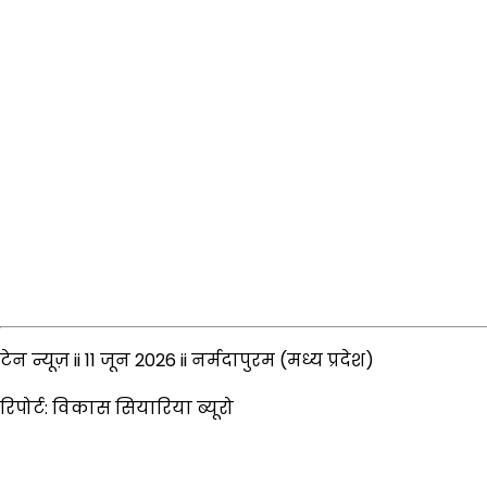
टेन न्यूज़ ii 11 जून 2026 ii नर्मदापुरम (मध्य प्रदेश)
रिपोर्ट: विकास सियारिया ब्यूरो