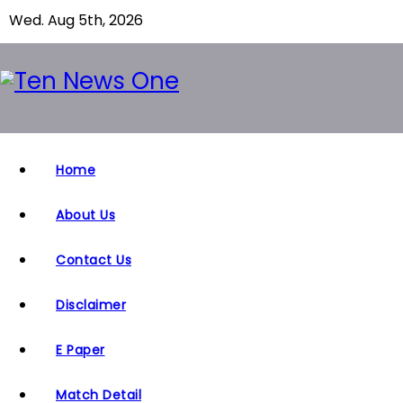
S
Wed. Aug 5th, 2026
k
i
p
t
o
c
Home
o
n
About Us
t
Contact Us
e
n
Disclaimer
t
E Paper
Match Detail