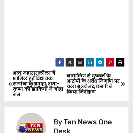
भव्य महारासलीला में
P
नाबालिग से दुष्कर्म के
शामिल हुईं विधायक
आरोपी के अवैध निर्माण पर
सलोना कुशवाहा, राधा-
o
चला बुल्डोजर, एसपी ने
कृष्ण की झांकियों ने मोहा
किया निरीक्षण
मन
s
t
By
Ten News One
n
Desk