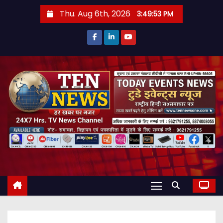
S
Thu. Aug 6th, 2026
3:49:54 PM
k
i
p
t
o
c
o
n
t
e
n
t