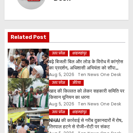
a
v
i
Related Post
g
a
उत्तर प्रदेश
शाहजहांपुर
बढ़े बिजली बिल और लोड के विरोध में कांग्रेस
t
का प्रदर्शन, अधिशासी अभियंता को सौंपा
ज्ञापन
Aug 5, 2026
Ten News One Desk
i
उत्तर प्रदेश
औरेया
o
खाद की किल्लत को लेकर सहकारी समिति पर
किसान यूनियन का धरना
n
Aug 5, 2026
Ten News One Desk
उत्तर प्रदेश
शाहजहांपुर
NHAI की कार्रवाई से गरीब दुकानदारों में रोष,
तिरपाल हटने से रोजी-रोटी पर संकट