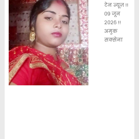
टेन न्यूज़ !!
०९ जून
२०२६ !!
अमुक
सक्सेना