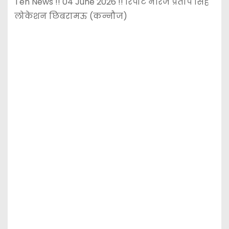
Ten News !! 04 June 2026 !! रिपोर्ट नीरज प्रताप सिंह
लोकेशन छिबरामऊ (कन्नौज)