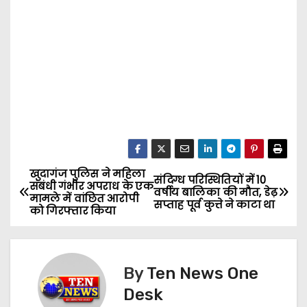
खुदागंज पुलिस ने महिला
P
संदिग्ध परिस्थितियों में 10
संबंधी गंभीर अपराध के एक
वर्षीय बालिका की मौत, डेढ़
मामले में वांछित आरोपी
o
सप्ताह पूर्व कुत्ते ने काटा था
को गिरफ्तार किया
s
t
By
Ten News One
n
Desk