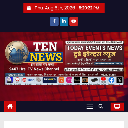
S
Thu. Aug 6th, 2026
5:29:23 PM
k
i
p
t
o
c
o
n
t
e
n
t