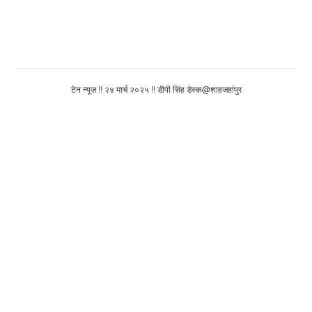
टेन न्यूज़ !! २४ मार्च २०२५ !! डीपी सिंह डेस्क@शाहजहांपुर