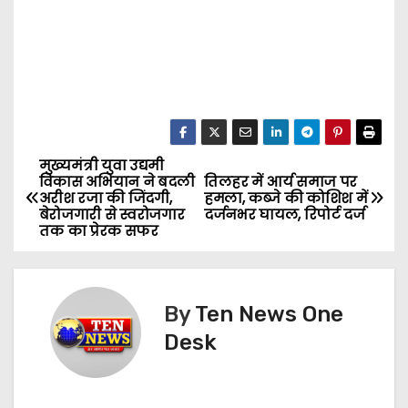
मुख्यमंत्री युवा उद्यमी
P
विकास अभियान ने बदली
तिलहर में आर्य समाज पर
अरीश रजा की जिंदगी,
हमला, कब्जे की कोशिश में
o
बेरोजगारी से स्वरोजगार
दर्जनभर घायल, रिपोर्ट दर्ज
तक का प्रेरक सफर
s
t
By
Ten News One
n
Desk
a
v