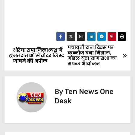
पंचायती राज दिवस पर
P
औरैया सपा जिलाध्यक्ष ने
कन्नौज बना मिसाल,
मतदाताओं से वोटर लिस्ट
मॉडल युवा ग्राम सभा का
o
जांचने की अपील
सफल आयोजन
s
t
By
Ten News One
n
Desk
a
v