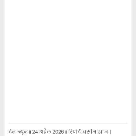
टेन न्यूज़ ii 24 अप्रैल 2026 ii रिपोर्ट: वसीम खान |