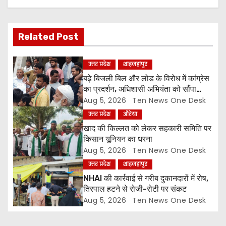
v
i
Related Post
g
a
उत्तर प्रदेश
शाहजहांपुर
बढ़े बिजली बिल और लोड के विरोध में कांग्रेस
t
का प्रदर्शन, अधिशासी अभियंता को सौंपा
ज्ञापन
Aug 5, 2026
Ten News One Desk
i
उत्तर प्रदेश
औरेया
o
खाद की किल्लत को लेकर सहकारी समिति पर
किसान यूनियन का धरना
n
Aug 5, 2026
Ten News One Desk
उत्तर प्रदेश
शाहजहांपुर
NHAI की कार्रवाई से गरीब दुकानदारों में रोष,
तिरपाल हटने से रोजी-रोटी पर संकट
Aug 5, 2026
Ten News One Desk