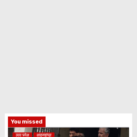
You missed
उत्तर प्रदेश
शाहजहांपुर