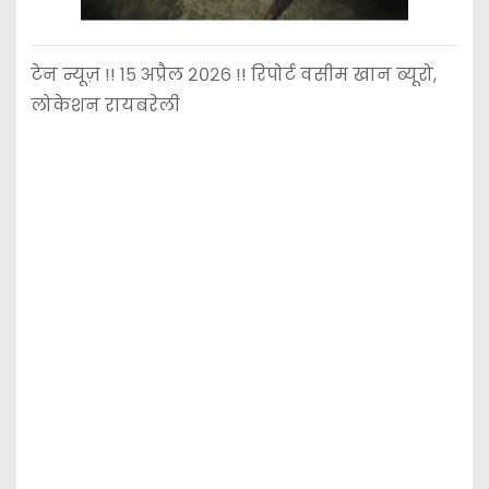
टेन न्यूज़ !! १५ अप्रैल २०२६ !! रिपोर्ट वसीम खान ब्यूरो,
लोकेशन रायबरेली