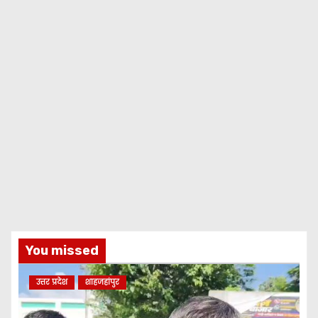
You missed
उत्तर प्रदेश
शाहजहांपुर