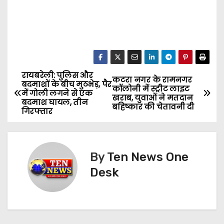
रायबरेली: पुलिस और
P
कटरा नगर के रामनगर
बदमाशों के बीच मुठभेड़, पैर
कॉलोनी में स्ट्रीट लाइट
में गोली लगने से एक
o
खराब, युवाओं ने मतदान
बदमाश घायल, तीन
बहिष्कार की चेतावनी दी
गिरफ्तार
s
t
By
Ten News One
n
Desk
a
v