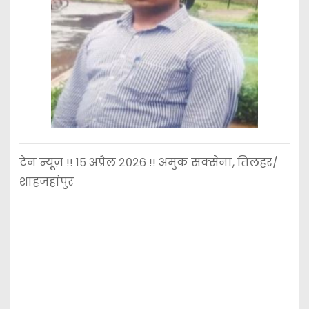
टेन न्यूज़ !! १५ अप्रैल २०२६ !! अमुक सक्सेना, तिलहर/
शाहजहांपुर