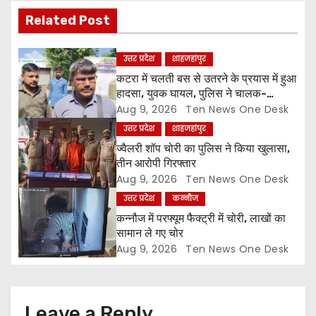
i
Related Post
g
a
उत्तर प्रदेश
शाहजहांपुर
कटरा में चलती बस से उतरने के प्रयास में हुआ
t
हादसा, युवक घायल, पुलिस ने चालक-
परिचालक को पूंछताछ के लिए हिरासत में लिया
Aug 9, 2026
Ten News One Desk
i
उत्तर प्रदेश
शाहजहांपुर
o
ज्वैलरी शॉप चोरी का पुलिस ने किया खुलासा,
तीन आरोपी गिरफ्तार
n
Aug 9, 2026
Ten News One Desk
उत्तर प्रदेश
कन्नौज
कन्नौज में परफ्यूम फैक्ट्री में चोरी, लाखों का
सामान ले गए चोर
Aug 9, 2026
Ten News One Desk
Leave a Reply