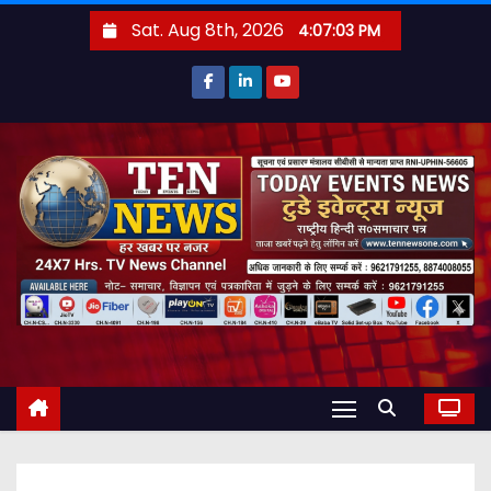
S
Sat. Aug 8th, 2026
4:07:04 PM
k
i
p
t
o
c
o
n
t
e
n
t