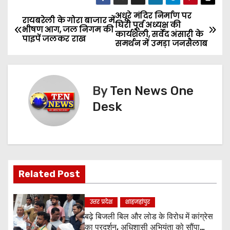
अधूरे मंदिर निर्माण पर
P
रायबरेली के गोरा बाजार में
घिरी पूर्व अध्यक्ष की
भीषण आग, जल निगम की
कार्यशैली, सर्वेद अंसारी के
o
पाइपें जलकर राख
समर्थन में उमड़ा जनसैलाब
s
t
By
Ten News One
n
Desk
a
v
i
Related Post
g
उत्तर प्रदेश
शाहजहांपुर
a
बढ़े बिजली बिल और लोड के विरोध में कांग्रेस
का प्रदर्शन, अधिशासी अभियंता को सौंपा