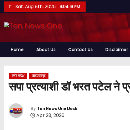
S
Sat. Aug 8th, 2026
9:04:20 PM
k
i
p
t
o
Home
About Us
Contact Us
Disclaimer
c
o
n
t
उत्तर प्रदेश
शाहजहांपुर
सपा प्रत्याशी डॉ भरत पटेल ने प्र
e
n
t
By
Ten News One Desk
Apr 28, 2026