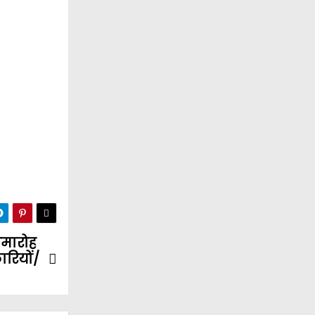
समारोह
ारियों/