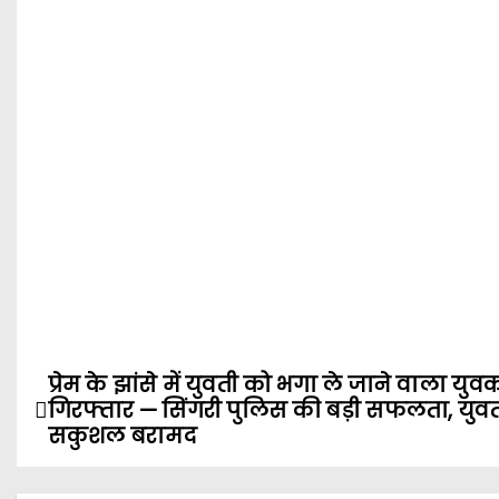
प्रेम के झांसे में युवती को भगा ले जाने वाला युव
P
गिरफ्तार — सिंगरी पुलिस की बड़ी सफलता, युव
o
सकुशल बरामद
s