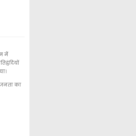
 में
द्वंदियों
या।
कि जनता का