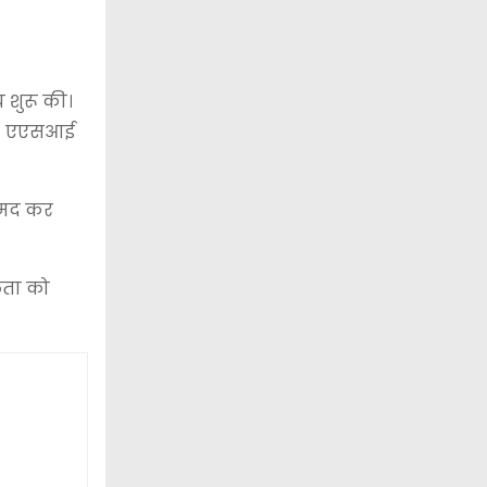
 शुरू की।
गई। एएसआई
रामद कर
लता को