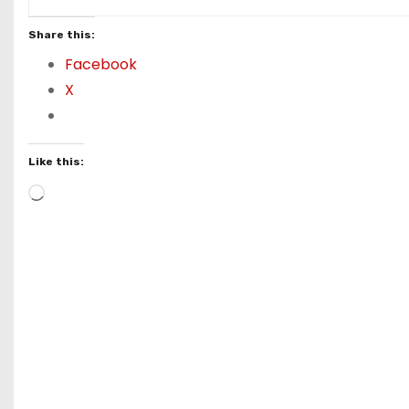
Share this:
Facebook
X
Like this:
L
o
a
d
i
n
g
…