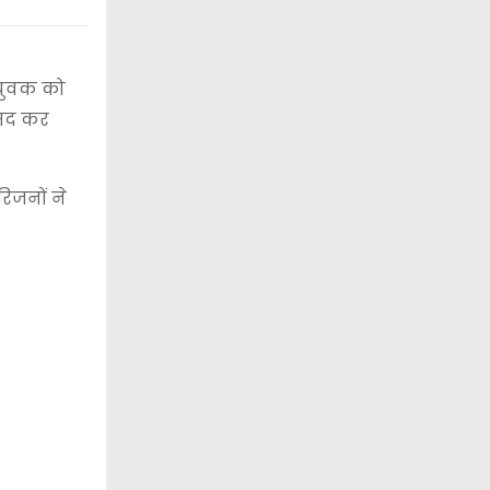
 युवक को
ामद कर
िजनों ने