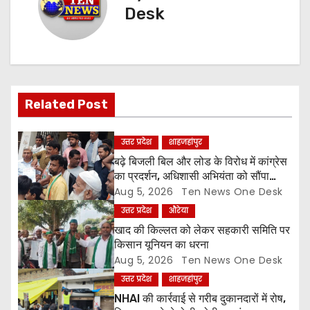
n
Desk
a
v
i
Related Post
g
a
उत्तर प्रदेश
शाहजहांपुर
बढ़े बिजली बिल और लोड के विरोध में कांग्रेस
t
का प्रदर्शन, अधिशासी अभियंता को सौंपा
ज्ञापन
Aug 5, 2026
Ten News One Desk
i
उत्तर प्रदेश
औरेया
o
खाद की किल्लत को लेकर सहकारी समिति पर
किसान यूनियन का धरना
n
Aug 5, 2026
Ten News One Desk
उत्तर प्रदेश
शाहजहांपुर
NHAI की कार्रवाई से गरीब दुकानदारों में रोष,