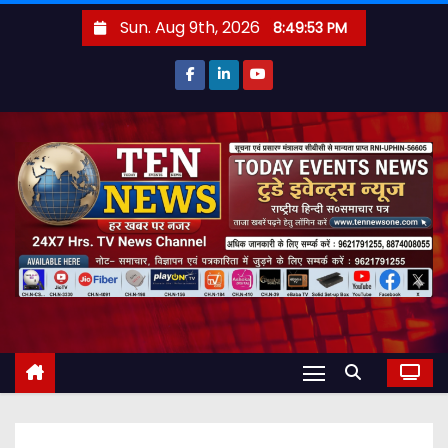
S
Sun. Aug 9th, 2026
8:49:54 PM
k
i
p
t
o
c
o
n
t
e
n
t