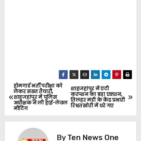
होमगार्ड भर्ती परीक्षा को
P
शाहजहांपुर में एंटी
लेकर सख्त तैयारी,
करप्शन का बड़ा एक्शन,
शाहजहांपुर में पुलिस
o
तिलहर मंडी के केंद्र प्रभारी
अधीक्षक ने ली हाई-लेवल
रिश्वतखोरी में धरे गए
मीटिंग
s
t
By
Ten News One