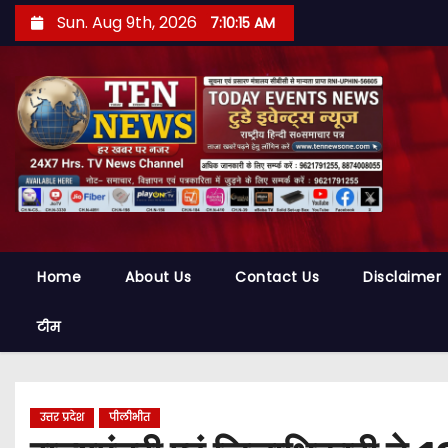
S
Sun. Aug 9th, 2026
7:10:16 AM
k
i
p
t
o
c
o
n
t
Home
About Us
Contact Us
Disclaimer
e
n
टीम
t
उत्तर प्रदेश
पीलीभीत