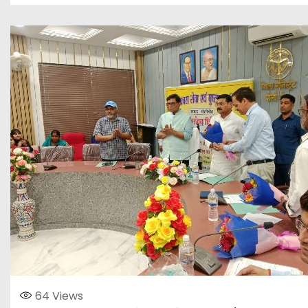
64
Views