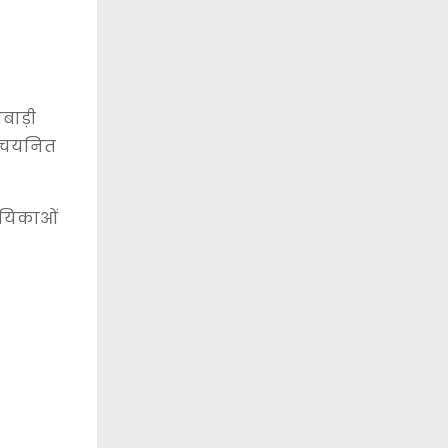
बाड़ी
कर चयनित
हायिकाओं