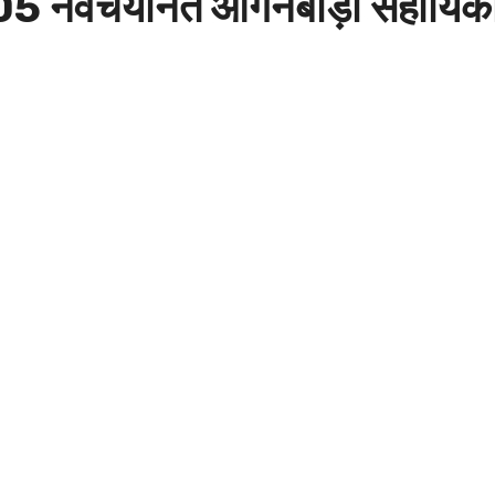
 105 नवचयनित आंगनबाड़ी सहायिकाओं