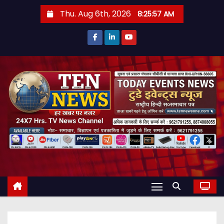
S
Thu. Aug 6th, 2026
8:25:59 AM
k
i
p
t
o
c
o
n
t
e
n
t