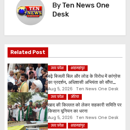
t
By
Ten News One
n
Desk
a
v
i
Related Post
g
उत्तर प्रदेश
शाहजहांपुर
a
बढ़े बिजली बिल और लोड के विरोध में कांग्रेस
का प्रदर्शन, अधिशासी अभियंता को सौंपा
t
ज्ञापन
Aug 5, 2026
Ten News One Desk
उत्तर प्रदेश
औरेया
i
खाद की किल्लत को लेकर सहकारी समिति पर
o
किसान यूनियन का धरना
Aug 5, 2026
Ten News One Desk
n
उत्तर प्रदेश
शाहजहांपुर