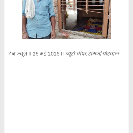
टेन न्यूज़ !! २५ मई २०२६ !!
ब्यूरो चीफ: रामजी पोरवाल