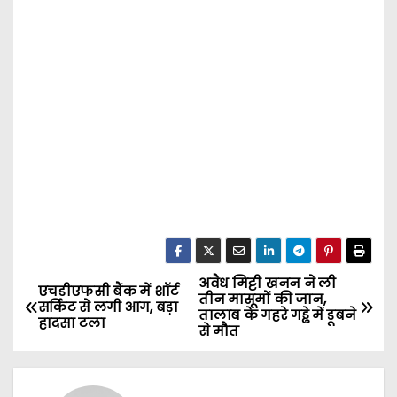
अवैध मिट्टी खनन ने ली
P
एचडीएफसी बैंक में शॉर्ट
तीन मासूमों की जान,
सर्किट से लगी आग, बड़ा
तालाब के गहरे गड्ढे में डूबने
o
हादसा टला
से मौत
s