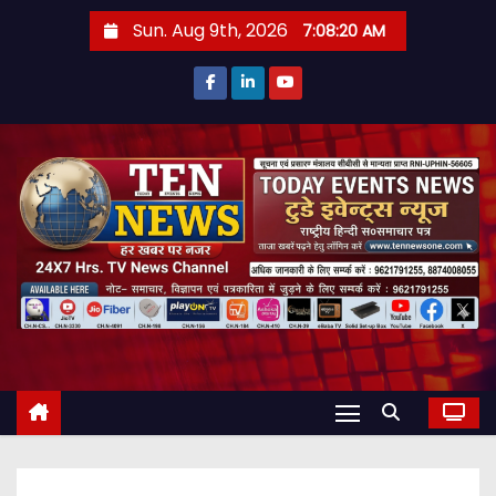
S
Sun. Aug 9th, 2026
7:08:21 AM
k
i
p
t
o
c
o
n
t
e
n
t