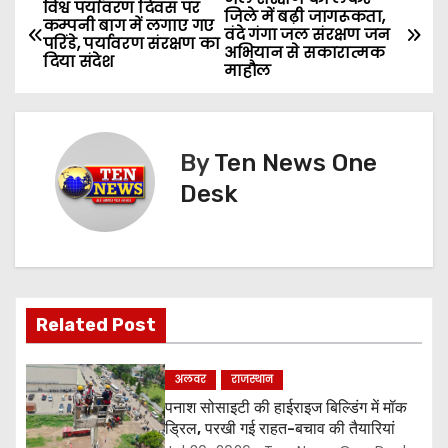
P
विश्व पर्यावरण दिवस पर
जिले में बढ़ी जागरूकता,
कम्पनी बाग में लगाए गए
वंदे गंगा जल संरक्षण जन
o
परिंडे, पर्यावरण संरक्षण का
अभियान से सकारात्मक
दिया संदेश
माहौल
s
t
By
Ten News One
n
Desk
a
v
i
Related Post
g
a
अलवर
राजस्थान
पनाश सोसाइटी की हाईराइज बिल्डिंग में मॉक
t
ड्रिल, परखी गई राहत-बचाव की तैयारियां