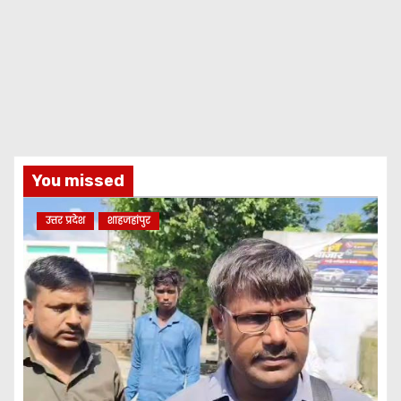
You missed
उत्तर प्रदेश
शाहजहांपुर