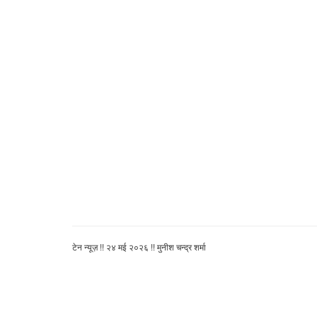
टेन न्यूज़ !! २४ मई २०२६ !! मुनीश चन्द्र शर्मा