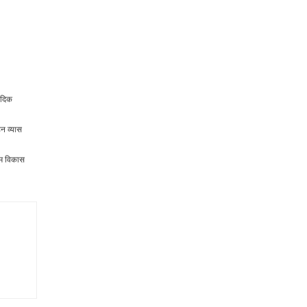
ैदिक
हन व्यास
ाइम विकास