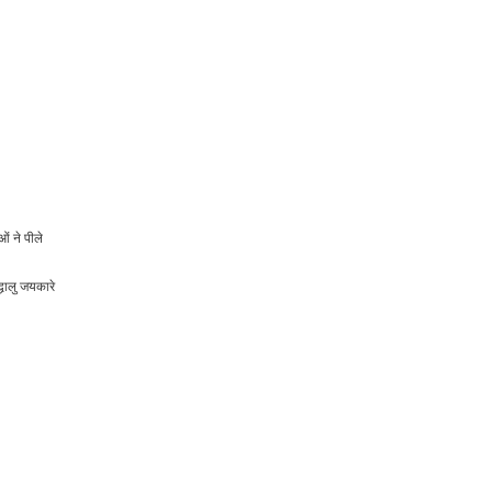
ओं ने पीले
्धालु जयकारे