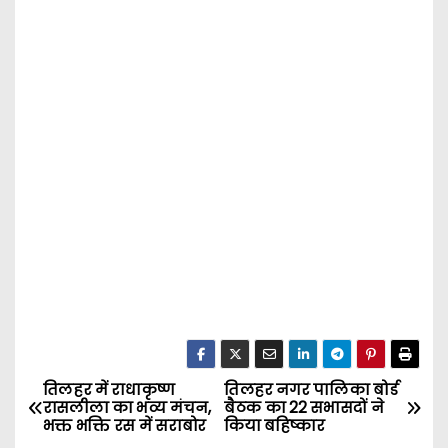
तिलहर में राधाकृष्ण
तिलहर नगर पालिका बोर्ड
P
रासलीला का भव्य मंचन,
बैठक का 22 सभासदों ने
भक्त भक्ति रस में सराबोर
किया बहिष्कार
o