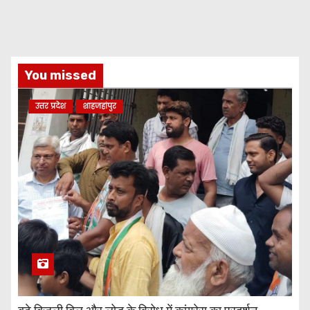
You missed
उत्तर प्रदेश
शाहजहांपुर