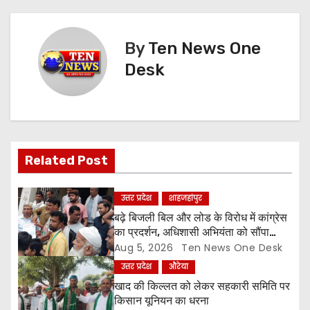
s
By
Ten News One
t
Desk
n
a
v
Related Post
i
g
उत्तर प्रदेश
शाहजहांपुर
बढ़े बिजली बिल और लोड के विरोध में कांग्रेस
a
का प्रदर्शन, अधिशासी अभियंता को सौंपा
ज्ञापन
Aug 5, 2026
Ten News One Desk
t
उत्तर प्रदेश
औरेया
i
खाद की किल्लत को लेकर सहकारी समिति पर
किसान यूनियन का धरना