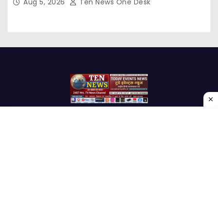
Aug 5, 2026
Ten News One Desk
Proudly powered by WordPress
|
Theme: Newses by
Themeansar
.
Home
About Us
Contact us
Disclaimer
Privacy Policy