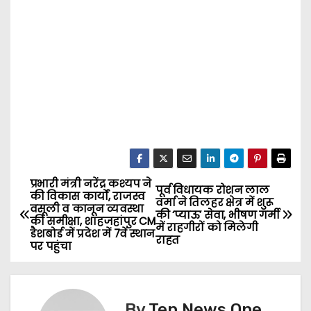
प्रभारी मंत्री नरेंद्र कश्यप ने
P
पूर्व विधायक रोशन लाल
की विकास कार्यों, राजस्व
वर्मा ने तिलहर क्षेत्र में शुरू
वसूली व कानून व्यवस्था
o
की ‘प्याऊ’ सेवा, भीषण गर्मी
की समीक्षा, शाहजहांपुर CM
में राहगीरों को मिलेगी
डैशबोर्ड में प्रदेश में 7वें स्थान
राहत
s
पर पहुंचा
t
n
By
Ten News One