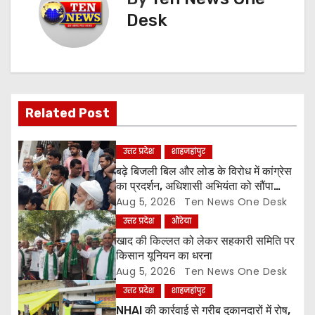
Desk
a
v
i
g
Related Post
a
उत्तर प्रदेश
शाहजहांपुर
t
बढ़े बिजली बिल और लोड के विरोध में कांग्रेस
का प्रदर्शन, अधिशासी अभियंता को सौंपा
i
ज्ञापन
Aug 5, 2026
Ten News One Desk
उत्तर प्रदेश
औरेया
o
खाद की किल्लत को लेकर सहकारी समिति पर
किसान यूनियन का धरना
n
Aug 5, 2026
Ten News One Desk
उत्तर प्रदेश
शाहजहांपुर
NHAI की कार्रवाई से गरीब दुकानदारों में रोष,