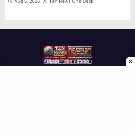
Aug 5, 2026
Ten News One Desk
Proudly powered by WordPress
|
Theme: Newses by
Themeansar
.
Home
About Us
Contact us
Disclaimer
Privacy Policy