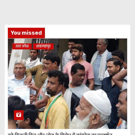
You missed
उत्तर प्रदेश
शाहजहांपुर