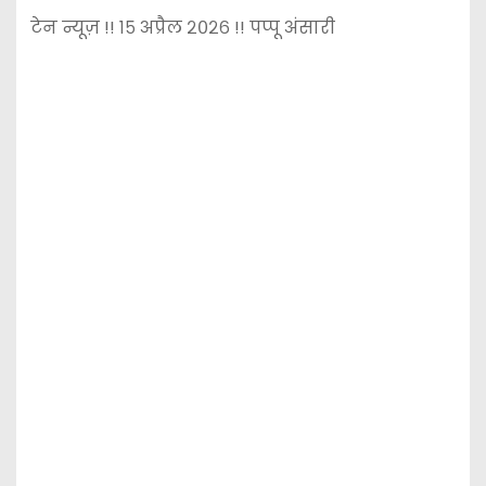
टेन न्यूज़ !! १५ अप्रैल २०२६ !! पप्पू अंसारी