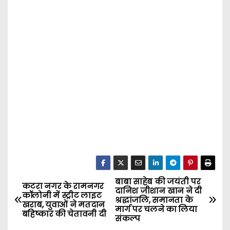
बाबा साहेब की जयंती पर
P
कटरा नगर के रामनगर
दानिश जीशान खान ने दी
कॉलोनी में स्ट्रीट लाइट
श्रद्धांजलि, समानता के
o
खराब, युवाओं ने मतदान
मार्ग पर चलने का लिया
बहिष्कार की चेतावनी दी
संकल्प