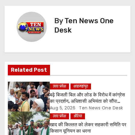
s
t
By
Ten News One
n
Desk
a
v
i
Related Post
g
a
उत्तर प्रदेश
शाहजहांपुर
बढ़े बिजली बिल और लोड के विरोध में कांग्रेस
t
का प्रदर्शन, अधिशासी अभियंता को सौंपा
ज्ञापन
Aug 5, 2026
Ten News One Desk
i
उत्तर प्रदेश
औरेया
o
खाद की किल्लत को लेकर सहकारी समिति पर
किसान यूनियन का धरना